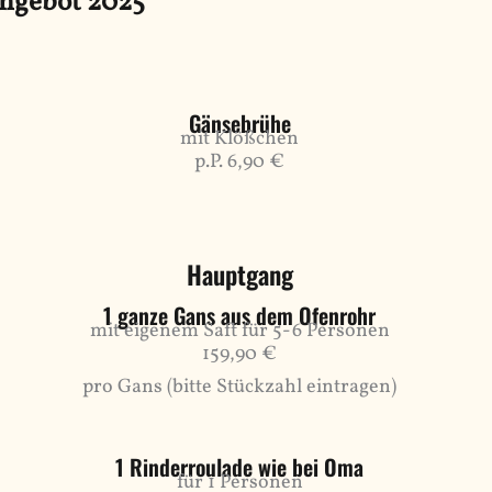
ngebot 2025
Gänsebrühe
mit Klößchen
p.P. 6,90 €
Hauptgang
1 ganze Gans aus dem Ofenrohr
mit eigenem Saft für 5-6 Personen
159,90 €
pro Gans (bitte Stückzahl eintragen)
1 Rinderroulade wie bei Oma
für 1 Personen